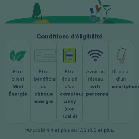
Conditions d'éligibilité
Être
Être
Être
Avoir un
Disposer
client
bénéficiaire
équipé
réseau
d’un
Mint
du
d’un
wifi
smartphon
Énergie
chèque
compteur
personnel
énergie
Linky
(non
scellé)
*Android 4.4 et plus ou iOS 12.0 et plus.