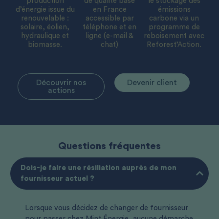
production
de qualité basé
le stockage des
d’énergie issue du
en France
émissions
renouvelable :
accessible par
carbone via un
solaire, éolien,
téléphone et en
programme de
hydraulique et
ligne (e-mail &
reboisement avec
biomasse.
chat)
Reforest’Action.
Découvrir nos
Devenir client
actions
Questions fréquentes
Dois-je faire une résiliation auprès de mon
fournisseur actuel ?
Lorsque vous décidez de changer de fournisseur
pour passer chez Mint Énergie, aucune démarche