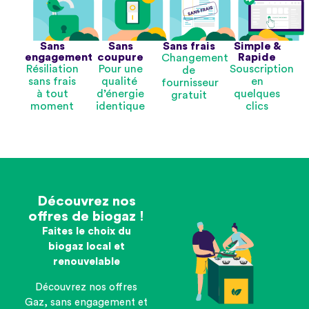
Sans
Sans
Sans frais
Simple &
engagement
coupure
Rapide
Changement
Résiliation
Pour une
Souscription
de
sans frais
qualité
en
fournisseur
à tout
d’énergie
quelques
gratuit
moment
identique
clics
Découvrez nos
offres de biogaz !
Faites le choix du
biogaz local et
renouvelable
Découvrez nos offres
Gaz, sans engagement et