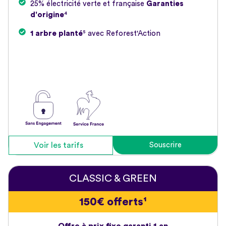
25% électricité verte et française
Garanties
d'origine
⁴
1 arbre planté
⁵ avec Reforest'Action
Voir les tarifs
Souscrire
CLASSIC & GREEN
150€ offerts¹
Offre à prix fixe garanti 1 an