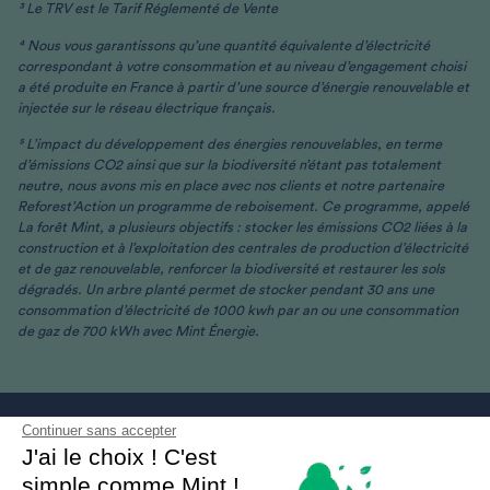
³ Le TRV est le Tarif Réglementé de Vente
⁴ Nous vous garantissons qu’une quantité équivalente d’électricité
correspondant à votre consommation et au niveau d’engagement choisi
a été produite en France à partir d’une source d’énergie renouvelable et
injectée sur le réseau électrique français.
⁵ L’impact du développement des énergies renouvelables, en terme
d’émissions CO2 ainsi que sur la biodiversité n’étant pas totalement
neutre, nous avons mis en place avec nos clients et notre partenaire
Reforest’Action un programme de reboisement. Ce programme, appelé
La forêt Mint, a plusieurs objectifs : stocker les émissions CO2 liées à la
construction et à l’exploitation des centrales de production d’électricité
et de gaz renouvelable, renforcer la biodiversité et restaurer les sols
dégradés. Un arbre planté permet de stocker pendant 30 ans une
consommation d’électricité de 1000 kwh par an ou une consommation
de gaz de 700 kWh avec Mint Énergie.
Continuer sans accepter
J'ai le choix ! C'est
simple comme Mint !