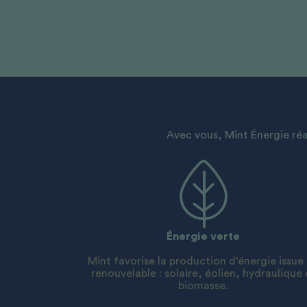
Avec vous, Mint Énergie réa
Énergie verte
Mint favorise la production d’énergie issue
renouvelable : solaire, éolien, hydraulique 
biomasse.