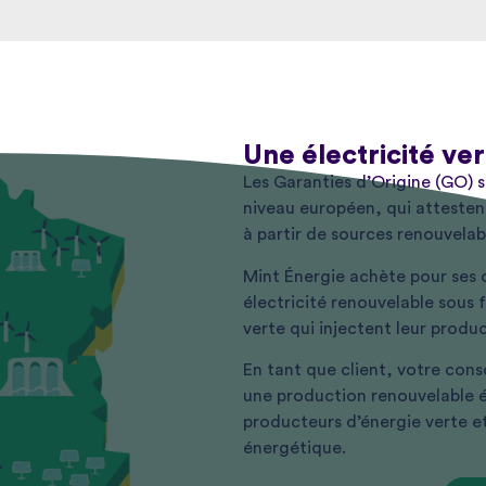
Une électricité ve
Les Garanties d’Origine (GO) s
niveau européen, qui attestent
à partir de sources renouvelab
Mint Énergie achète pour ses 
électricité renouvelable sous
verte qui injectent leur produc
En tant que client, votre cons
une production renouvelable é
producteurs d’énergie verte e
énergétique.