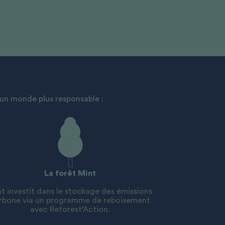
’un monde plus responsable :
La forêt Mint
t investit dans le stockage des émissions
rbone via un programme de reboisement
avec Reforest’Action.