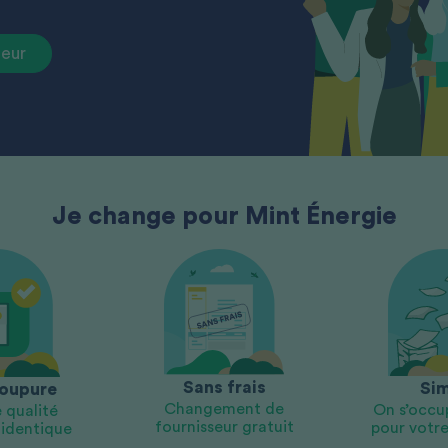
teur
Je change pour Mint Énergie
Sans frais
Sim
oupure
Changement de
On s’occu
 qualité
fournisseur gratuit
pour votre 
 identique