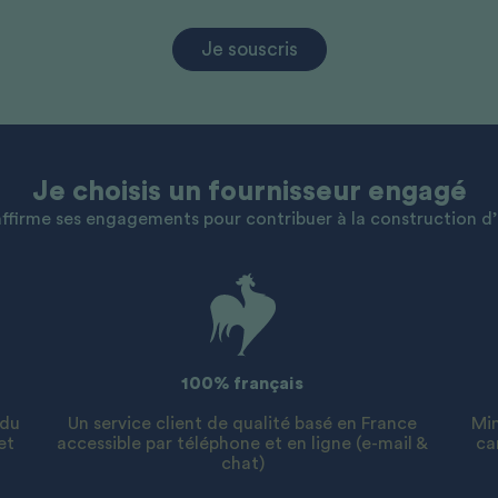
Je souscris
Je choisis un fournisseur engagé
ffirme ses engagements pour contribuer à la construction d
100% français
 du
Un service client de qualité basé en France
Min
et
accessible par téléphone et en ligne (e-mail &
ca
chat)