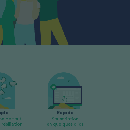
Rapide
ple
Souscription
pe de tout
en quelques clics
résiliation