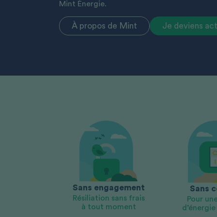
Mint Énergie.
À propos de Mint
Je deviens ac
Sans engagement
Sans c
Résiliation sans frais
Pour une
à tout moment
d’énergie