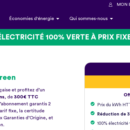
MON 
Économies d'énergie
Qui sommes-nous
ÉLECTRICITÉ 100% VERTE À PRIX FIXE
Green
nçaise et
profitez d’un
Off
ns
, de
300€ TTC
l’abonnement garantis 2
Prix du kWh HTT
arif fixe, la certitude
Réduction de 3
x Garanties d’Origine, et
100% électricité
on.