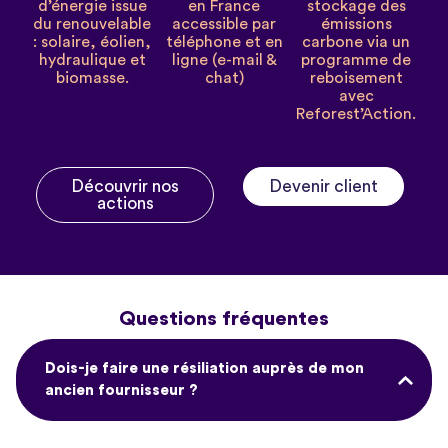
d’énergie issue
en France
stockage des
du renouvelable
accessible par
émissions
: solaire, éolien,
téléphone et en
carbone via un
hydraulique et
ligne (e-mail &
programme de
biomasse.
chat)
reboisement
avec
Reforest’Action.
Découvrir nos
Devenir client
actions
Questions fréquentes
Dois-je faire une résiliation auprès de mon
ancien fournisseur ?