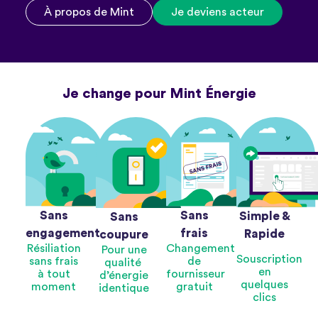
À propos de Mint
Je deviens acteur
Je change pour Mint Énergie
Sans
Sans
Simple &
Sans
engagement
frais
Rapide
coupure
Résiliation
Changement
Pour une
Souscription
sans frais
de
qualité
en
à tout
fournisseur
d’énergie
quelques
moment
gratuit
identique
clics