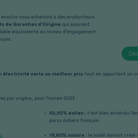
t ensuite nous achetons à des producteurs
ts de Garanties d’Origine
qui assurent
velable équivalente au niveau d’engagement
nçais.
ne
électricité verte au meilleur prix
tout en apportant un 
es par origine, pour l’année 2025 :
62,20% éolien
: c’est bien entendu l’é
parcs éoliens français.
19,60% solaire
: le soleil devrait crée