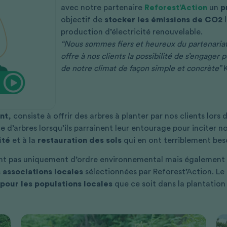
avec notre partenaire
Reforest’Action
un
p
objectif de
stocker les émissions de CO2
l
production d’électricité renouvelable.
“Nous sommes fiers et heureux du partenariat 
offre à nos clients la possibilité de s’engage
de notre climat de façon simple et concrète”
K
int
, consiste à offrir des arbres à planter par nos clients lors
d’arbres lorsqu’ils parrainent leur entourage pour inciter
ité
et à la
restauration des sols
qui en ont terriblement bes
nt pas uniquement d’ordre environnemental mais également 
s
associations locales
sélectionnées par Reforest’Action. L
 pour les populations locales
que ce soit dans la plantation