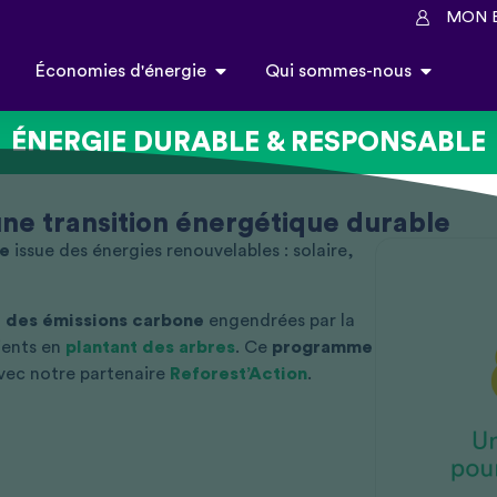
MON 
Économies d'énergie
Qui sommes-nous
ÉNERGIE DURABLE & RESPONSABLE
ne transition énergétique durable
te
issue des énergies renouvelables : solaire,
 des émissions carbone
engendrées par la
ients en
plantant des arbres
. Ce
programme
avec notre partenaire
Reforest’Action
.