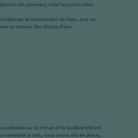
allation de panneaux chez les particuliers.
gie créée par le mouvement de l’eau, que ce
rées ou encore des chutes d’eau.
velables sur le climat et la biodiversité est
our remédier à cela, nous avons mis en place,