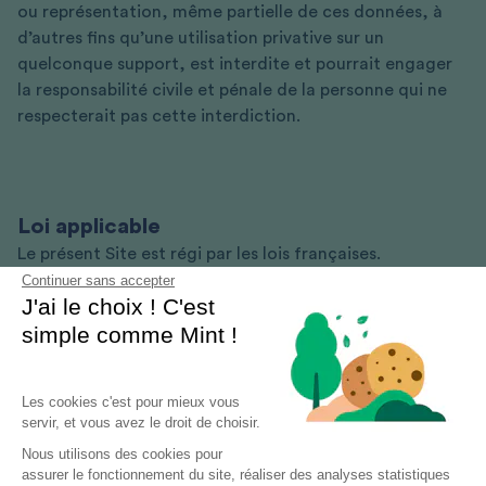
ou représentation, même partielle de ces données, à
d’autres fins qu’une utilisation privative sur un
quelconque support, est interdite et pourrait engager
la responsabilité civile et pénale de la personne qui ne
respecterait pas cette interdiction.
Loi applicable
Le présent Site est régi par les lois françaises.
Continuer sans accepter
J'ai le choix ! C'est
simple comme Mint !
Les cookies c'est pour mieux vous
servir, et vous avez le droit de choisir.
Nous utilisons des cookies pour
assurer le fonctionnement du site, réaliser des analyses statistiques