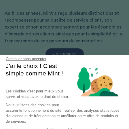
Au fil des années, Mint a reçu plusieurs distinctions et
récompenses pour sa qualité de service client, son
expertise et son accompagnement pour les économies
d’énergie de ses clients ainsi que pour la simplicité et la
transparence de son parcours de souscription.
Je souscris
Continuer sans accepter
J'ai le choix ! C'est
simple comme Mint !
Les cookies c'est pour mieux vous
servir, et vous avez le droit de choisir.
Nous utilisons des cookies pour
assurer le fonctionnement du site, réaliser des analyses statistiques
d'audience et de fréquentation et améliorer notre offre de produits et
de services.
Blog
Aide & Contact
Partenaires