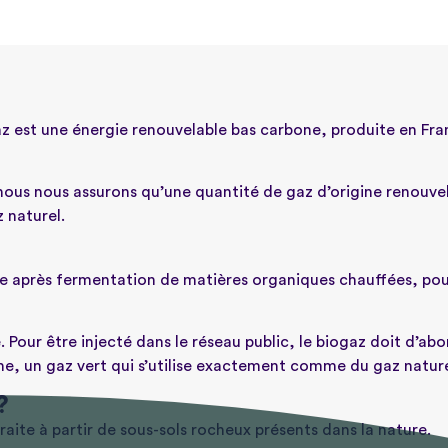
az est une énergie renouvelable bas carbone, produite en Fra
 nous nous assurons qu’une quantité de gaz d’origine renouv
z naturel.
e après fermentation de matières organiques chauffées, pouv
our être injecté dans le réseau public, le biogaz doit d’abo
e, un gaz vert qui s’utilise exactement comme du gaz nature
?
raite à partir de sous-sols rocheux présents dans la nature.