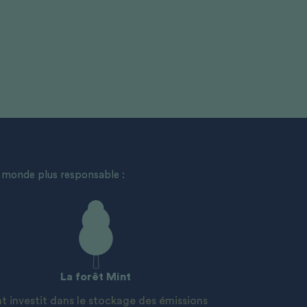
n monde plus responsable :
La forêt Mint
t investit dans le stockage des émissions