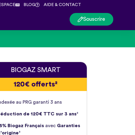
ESPACE
BLOG
AIDE & CONTACT
Souscrire
BIOGAZ SMART
120€ offerts²
ndexée au PRG garanti 3 ans
éduction de 120€ TTC sur 3 ans
²
5% Biogaz Français
avec
Garanties
'origine
³