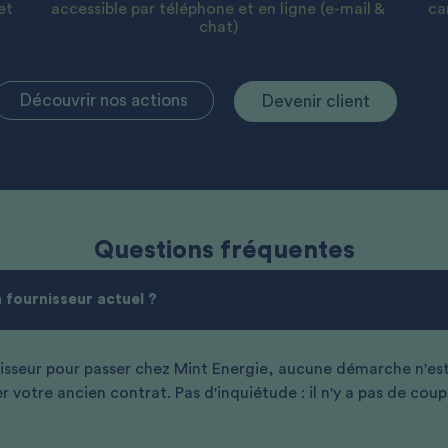
et
accessible par téléphone et en ligne (e-mail &
ca
chat)
Découvrir nos actions
Devenir client
Questions fréquentes
n fournisseur actuel ?
sseur pour passer chez Mint Energie, aucune démarche n'est
r votre ancien contrat. Pas d'inquiétude : il n'y a pas de co