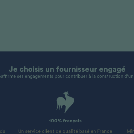
Je choisis un fournisseur engagé
éaffirme ses engagements pour contribuer à la construction d’u
100% français
 du
Un service client de qualité basé en France
Min