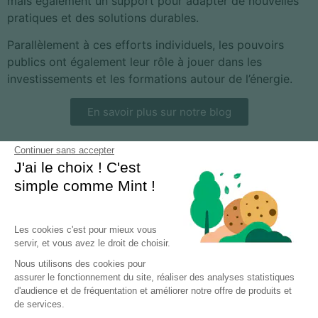
mais également un support pour adapter de nouvelles
pratiques et des solutions durables.
Parallèlement à ces efforts individuels, les pouvoirs
publics ont également leur rôle à jouer dans les
investissements et les formations autour de l’énergie.
En savoir plus sur notre blog
Continuer sans accepter
J'ai le choix ! C'est
simple comme Mint !
Les cookies c'est pour mieux vous
servir, et vous avez le droit de choisir.
Nous utilisons des cookies pour
assurer le fonctionnement du site, réaliser des analyses statistiques
d'audience et de fréquentation et améliorer notre offre de produits et
de services.