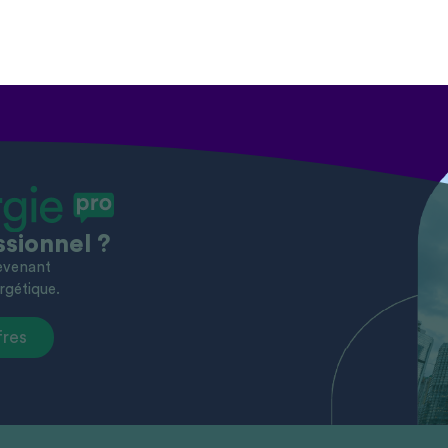
ssionnel ?
devenant
rgétique.
fres