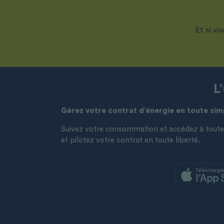
Et si v
L
Gérez votre contrat d’énergie en toute simp
Suivez votre consommation et accédez à toutes 
et pilotez votre contrat en toute liberté.