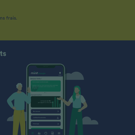
s frais.
ts