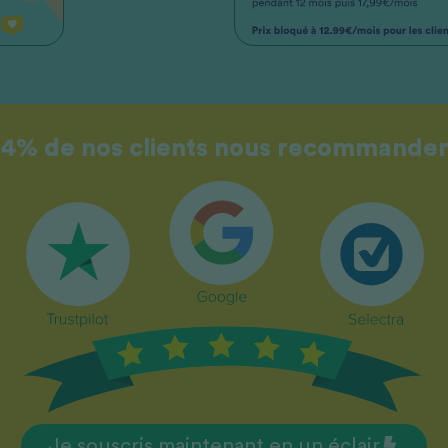
4% de nos clients nous recommande
Je souscris maintenant en un éclair