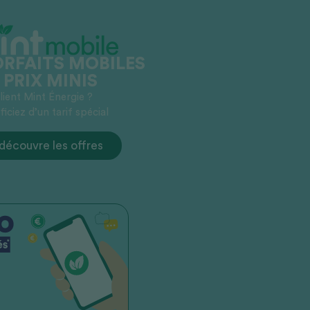
ORFAITS MOBILES
 PRIX MINIS
lient Mint Énergie ?
iciez d’un tarif spécial
découvre les offres