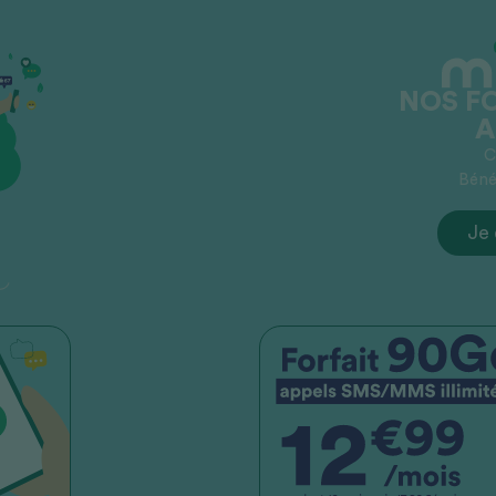
NOS F
A
C
Bénéf
Je 