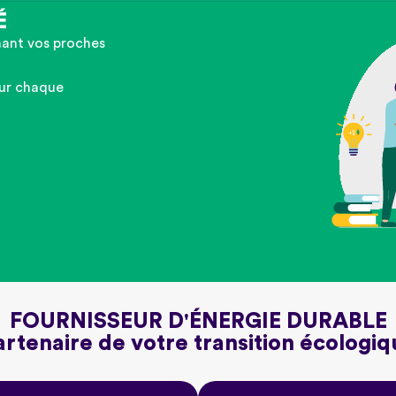
É
nant vos proches
ur chaque
FOURNISSEUR D'ÉNERGIE DURABLE
artenaire de votre transition écologiq