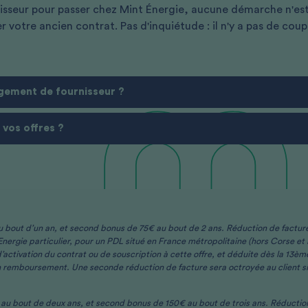
sseur pour passer chez Mint Énergie, aucune démarche n'est
r votre ancien contrat. Pas d'inquiétude : il n'y a pas de co
ngement de fournisseur ?
 vos offres ?
au bout d’un an, et second bonus de 75€ au bout de 2 ans. Réduction de facture
nt Energie particulier, pour un PDL situé en France métropolitaine (hors Corse 
e d’activation du contrat ou de souscription à cette offre, et déduite dès la 1
n remboursement. Une seconde réduction de facture sera octroyée au client si 
€ au bout de deux ans, et second bonus de 150€ au bout de trois ans. Réduction