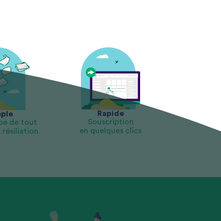
Rapide
ple
Souscription
pe de tout
en quelques clics
résiliation