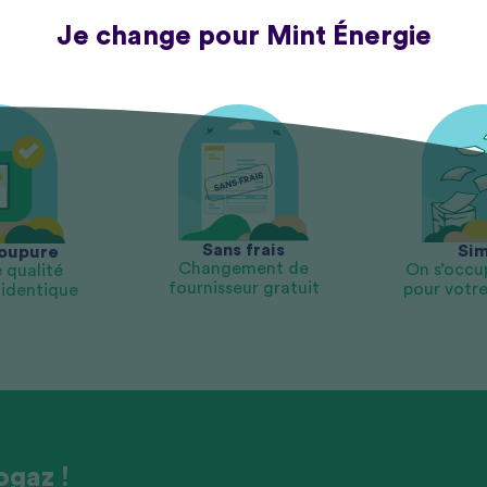
Je change pour Mint Énergie
Sans frais
Sim
oupure
Changement de
On s’occu
 qualité
fournisseur gratuit
pour votre 
 identique
ogaz !