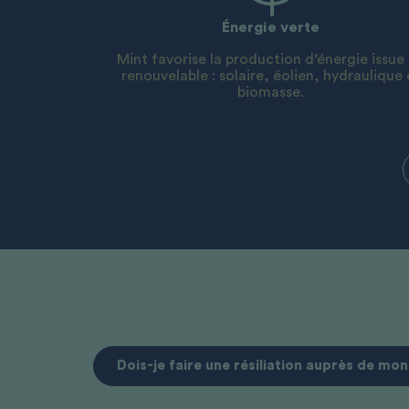
Énergie verte
Mint favorise la production d’énergie issue
renouvelable : solaire, éolien, hydraulique 
biomasse.
Dois-je faire une résiliation auprès de mon