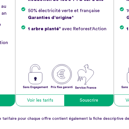
 au
50% électricité verte et française
1
1 an
Garanties d'origine
⁴
G
e
1 arbre planté
⁵ avec Reforest'Action
1
tion
Voir les tarifs
Souscrire
Vo
le tarifaire pour chaque offre contient également la fiche descriptive de 