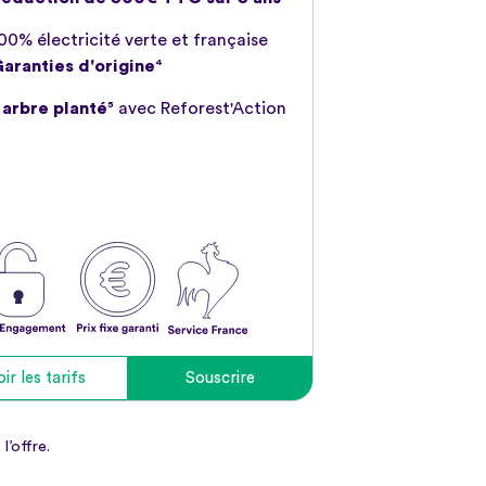
00% électricité verte et française
aranties d'origine
⁴
 arbre planté
⁵ avec Reforest'Action
ir les tarifs
Souscrire
l’offre.