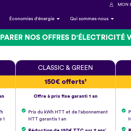
MON 
Économies d'énergie
Qui sommes-nous
ARER NOS OFFRES D'ÉLECTRICITÉ 
CLASSIC & GREEN
150€ offerts¹
an
Offre à prix fixe garanti 1 an
Wh
Prix du kWh HTT et de l'abonnement
P
e 1
HTT garantis 1 an
H
Réduction de 150€ TTC sur 2 ans
¹
R