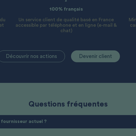
100% français
 du
Un service client de qualité basé en France
Min
et
accessible par téléphone et en ligne (e-mail &
ca
chat)
Découvrir nos actions
Devenir client
Questions fréquentes
 fournisseur actuel ?