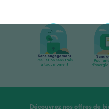
Sans engagement
Sans c
Résiliation sans frais
Pour une
à tout moment
d’énergie
Découvrez nos offres de bi