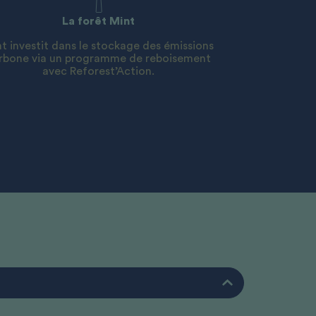
La forêt Mint
t investit dans le stockage des émissions
rbone via un programme de reboisement
avec Reforest’Action.