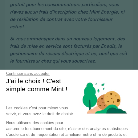
gratuit pour les consommateurs particuliers, vous
n’avez aucun frais d’inscription chez Mint Energie, ni
de résiliation de contrat avec votre fournisseur
actuel.
Si vous emménagez dans un nouveau logement, des
frais de mise en service sont facturés par Enedis, le
gestionnaire du réseau électrique et ce, quel que soit
le fournisseur chez qui vous souscrivez.
Continuer sans accepter
J'ai le choix ! C'est
simple comme Mint !
Les cookies c'est pour mieux vous
servir, et vous avez le droit de choisir.
Nous utilisons des cookies pour
assurer le fonctionnement du site, réaliser des analyses statistiques
d'audience et de fréquentation et améliorer notre offre de produits et